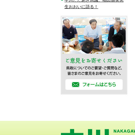
中川ただあき県議、稲田朋美先
生おおいに語る！