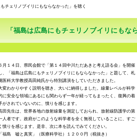
にもチェリノブイリにもならなかった」を聴く
「福島は広島にもチェリノブイリにもな
６月１４日、県民会館で「第１４回中川ただあきと考え語る会」を開催
し、「福島は広島にもチェリノブイリにもならなかった」と題して、札
幌医科大学教授高田純氏から特別講演をしていただきました。
大変わかりやすく説明を聴き、大いに納得しました。線量レベルが科学
的に安全な領域にあるにも関わらず一年が経ってもまったく、復興の着
手がされていないのに、憤りを感じます。
高田先生は、世界各地の放射線量を測定しておられ、放射線防護学の第
一人者です。政府がこのような科学者を全く無視していることに、すご
く憤りを感じます。是非、次に本を読んでみてください。
「福島 嘘と真実」（医療科学社）１２００円（税抜き）