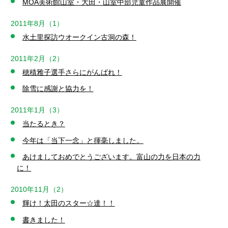
MOA美術館山室・大田・山室中部児童作品展開催
2011年8月（1）
水土里探訪ウオークイン古洞の森！
2011年2月（2）
穂積雅子選手さらにがんばれ！
除雪に感謝と協力を！
2011年1月（3）
当たるとき？
今年は「当下一念」と揮毫しました。
あけましておめでとうございます。富山の力を日本の力
に！
2010年11月（2）
輝け！太田のスター☆達！！
書きました！