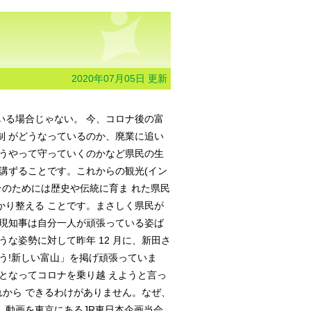
2020年07月05日 更新
いる場合じゃない。 今、コロナ後の富
 がどうなっているのか、廃業に追い
゙うやって守っていくのかなど県民の生
講ずることです。これからの観光(イン
。そのためには歴史や伝統に育ま れた県民
かり整える ことです。まさしく県民が
現知事は自分一人が頑張っている姿ば
な姿勢に対して昨年 12 月に、新田さ
う!新しい富山」を掲げ頑張っていま
丸となってコロナを乗り越 えようと言っ
から できるわけがありません。なぜ、
ク、動画を東京にあるJR東日本企画当会