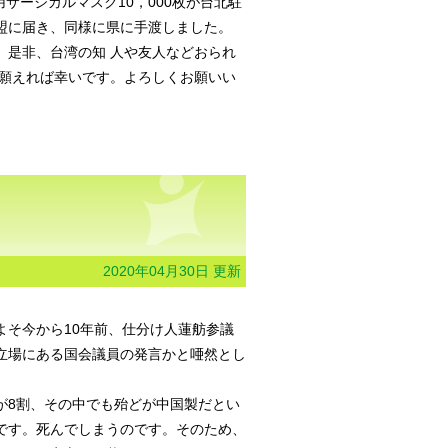
サージカルマスク10，000枚が台北駐
連盟に届き、同様に県に手渡しました。
。是非、台湾の知 人や友人などおられ
願えれば幸いです。よろしくお願いい
2020年04月30日 更新
よそ今から10年前、仕分け人蓮舫参議
立場にある国会議員の発言かと唖然とし
が8割、その中でも殆どが中国製だとい
です。死んでしまうのです。そのため、