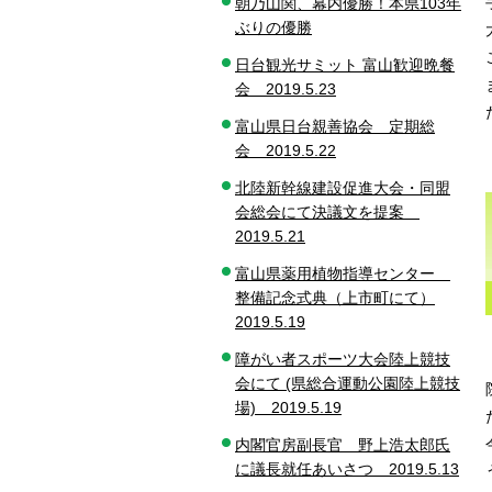
朝乃山関、幕内優勝！本県103年
ぶりの優勝
日台観光サミット 富山歓迎晩餐
会 2019.5.23
富山県日台親善協会 定期総
会 2019.5.22
北陸新幹線建設促進大会・同盟
会総会にて決議文を提案
2019.5.21
富山県薬用植物指導センター
整備記念式典（上市町にて）
2019.5.19
障がい者スポーツ大会陸上競技
会にて (県総合運動公園陸上競技
場) 2019.5.19
内閣官房副長官 野上浩太郎氏
に議長就任あいさつ 2019.5.13