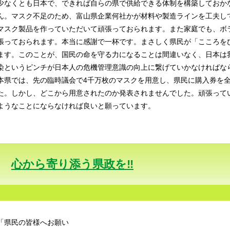
少なくとも日本で、できれば自らの県で供給できる体制を構築しておか
ん。マスク不足のため、富山県企業何社かが材料や製造ラインを工夫し
マスク製品を作っていただいて頑張っておられます。また家庭でも、ボ
張っておられます。本当に感謝で一杯です。まさしく県民が「こころを
ます。このことが、国民の命を守る力になることは間違いなく、日本は
染というピンチが日本人の危機管理意識の向上に繋げていかなければな
本県では、先の臨時議会で4千万枚のマスクを用意し、県民に購入券を
た。しかし、どこから用意されたのか発表されませんでした。頑張って
ようなことにならなければ良いと願っています。
心から寄り添う県政を‼️
「県民の皆様へお願い