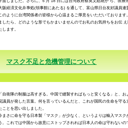
手渡しました。さらに、5 月 18 日には台湾政府蔡英文総統か ら、医療用
大阪経済文化弁亊処(領事館にあたる) を通して、富山県日台友好議員
このように台湾関係者の皆様から心温まるご厚意をいただいております
ましたら、どのような形でもかまいませんのでお礼のお気持ちをお伝 え
たします。
マスク不足と危機管理について
「自衛隊の制服は高すぎる。中国で縫製すればもっと安くなる」と、お
院議員が発した言葉。何を言っているんだと、これが国民の生命を守る
たことを思い出しました。
今まさに命を守る日本製「マスク」が少なく、というよりは輸入マスク
う。これでは中国から故意にストップされれば日本人の命は守れないの