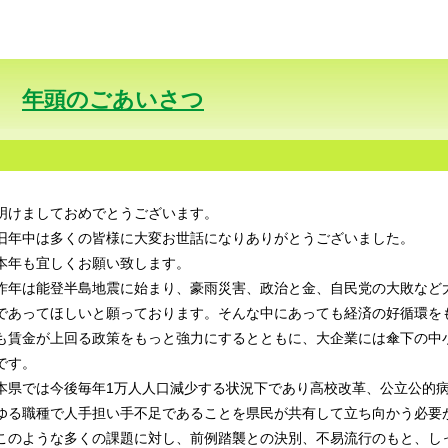
年頭のごあいさつ
明けましておめでとうございます。
旧年中は多くの皆様に大変お世話になりありがとうございました。
本年も宜しくお願い致します。
昨年は能登半島地震に始まり、豪雨災害、政治と金、自民党の大敗など
であってほしいと願っております。そんな中にあっても経済の好循環を
も賃金が上回る政策をもっと強力にするとともに、大企業には傘下の中
です。
本県では今後毎年1万人人口減少する状況下であり高校改革、公立公的
ゆる職種で人手担い手不足であることを県民が共有して立ち向かう必要
このような多くの課題に対し、前例踏襲との決別、不易流行のもと、し