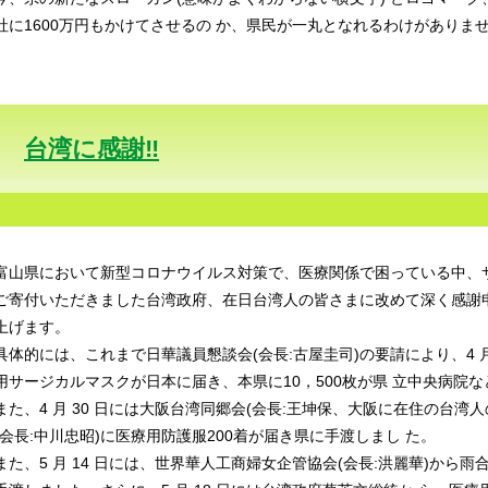
社に1600万円もかけてさせるの か、県民が一丸となれるわけがありま
台湾に感謝‼️
富山県において新型コロナウイルス対策で、医療関係で困っている中、
ご寄付いただきました台湾政府、在日台湾人の皆さまに改めて深く感謝
上げます。
具体的には、これまで日華議員懇談会(会長:古屋圭司)の要請により、4 月
用サージカルマスクが日本に届き、本県に10，500枚が県 立中央病院
また、4 月 30 日には大阪台湾同郷会(会長:王坤保、大阪に在住の台湾
(会長:中川忠昭)に医療用防護服200着が届き県に手渡しまし た。
また、5 月 14 日には、世界華人工商婦女企管協会(会長:洪麗華)から雨合