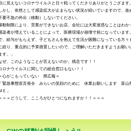
目に見えないコロナウイルスと日々戦ってくださりありがとうござます
しかし、依然として感染拡大が止まらない状況が続いていますので、改
不要不急の外出（移動）しないでください。
移動制限により、営業ができないお店、会社には大変迷惑なことはわか
感染者が増えていることによって、医療現場が崩壊寸前になっています
で、給与がもらえず、子どもさんを抱えて生活が困難になっている方々
に絞り、重点的に予算措置したいので、ご理解いただきますようお願い
ます。」
なぜ、このようなことが言えないのか。残念です！！
コロナウイルスに関しての総合窓口もない！！
＝心がこもっていない 県広報＝
「緊急事態宣言発令 みらいの笑顔のために 休業お願いします 富山
ＭＥ」
＝＝＝どうして、こころがひとつになれますか！！＝＝＝