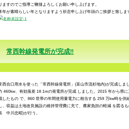
りますのでご指導ご鞭撻よろしくお願い申し上げます。
本年が素晴らしい年となりますよう祈念申し上げ年頭のご挨拶と致しま
常西幹線発電所が完成‼️
常西合口用水を使った「常西幹線発電所」(富山市流杉地内)が完成しまし
力 460kw、有効落差 18.1mの発電所が完成 しました。2015 年から県
成したもの で、860 世帯の年間使用量電力に相当する 259 万kw時を供
し、収益は土地改良施設の維持管理費に充て、農家負担の軽減 を図るも
長 中川忠昭)が行う。