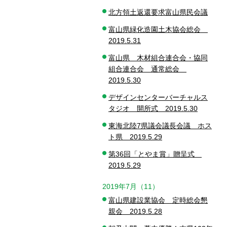
北方領土返還要求富山県民会議
富山県緑化造園土木協会総会
2019.5.31
富山県 木材組合連合会・協同
組合連合会 通常総会
2019.5.30
デザインセンターバーチャルス
タジオ 開所式 2019.5.30
東海北陸7県議会議長会議 ホス
ト県 2019.5.29
第36回「とやま賞」贈呈式
2019.5.29
2019年7月（11）
富山県建設業協会 定時総会懇
親会 2019.5.28