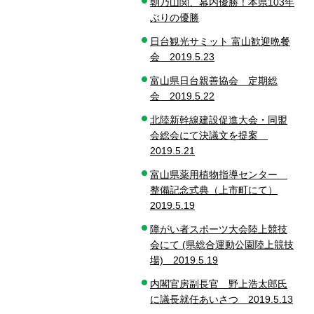
朝乃山関、幕内優勝！本県103年
ぶりの優勝
日台観光サミット 富山歓迎晩餐
会 2019.5.23
富山県日台親善協会 定期総
会 2019.5.22
北陸新幹線建設促進大会・同盟
会総会にて決議文を提案
2019.5.21
富山県薬用植物指導センター
整備記念式典（上市町にて）
2019.5.19
障がい者スポーツ大会陸上競技
会にて (県総合運動公園陸上競技
場) 2019.5.19
内閣官房副長官 野上浩太郎氏
に議長就任あいさつ 2019.5.13