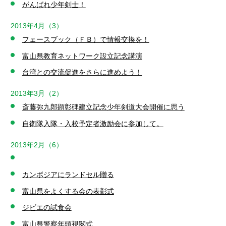
がんばれ少年剣士！
2013年4月（3）
フェースブック（ＦＢ）で情報交換を！
富山県教育ネットワーク設立記念講演
台湾との交流促進をさらに進めよう！
2013年3月（2）
斎藤弥九郎顕彰碑建立記念少年剣道大会開催に思う
自衛隊入隊・入校予定者激励会に参加して。
2013年2月（6）
カンボジアにランドセル贈る
富山県をよくする会の表彰式
ジビエの試食会
富山県警察年頭視閲式