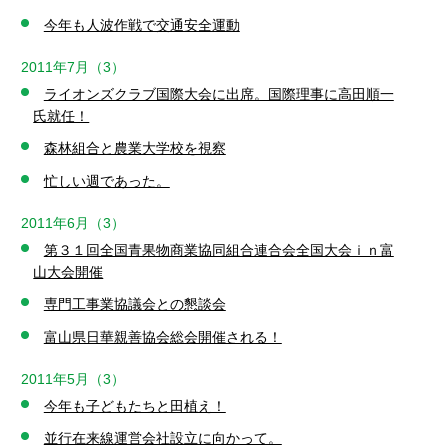
今年も人波作戦で交通安全運動
2011年7月（3）
ライオンズクラブ国際大会に出席。国際理事に高田順一
氏就任！
森林組合と農業大学校を視察
忙しい週であった。
2011年6月（3）
第３１回全国青果物商業協同組合連合会全国大会ｉｎ富
山大会開催
専門工事業協議会との懇談会
富山県日華親善協会総会開催される！
2011年5月（3）
今年も子どもたちと田植え！
並行在来線運営会社設立に向かって。