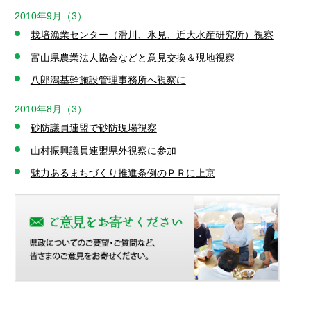
2010年9月（3）
栽培漁業センター（滑川、氷見、近大水産研究所）視察
富山県農業法人協会などと意見交換＆現地視察
八郎潟基幹施設管理事務所へ視察に
2010年8月（3）
砂防議員連盟で砂防現場視察
山村振興議員連盟県外視察に参加
魅力あるまちづくり推進条例のＰＲに上京