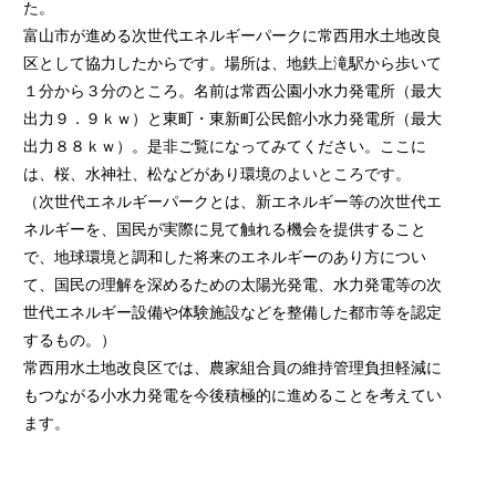
た。
富山市が進める次世代エネルギーパークに常西用水土地改良
区として協力したからです。
場所は、地鉄上滝駅から歩いて
１分から３分のところ。名前は常西公園小水力発電所（最大
出力９．９ｋｗ）と東町・東新町公民館小水力発電所（最大
出力８８ｋｗ）。是非ご覧になってみてください。ここに
は、桜、水神社、松などがあり環境のよいところです。
（次世代エネルギーパークとは、新エネルギー等の次世代エ
ネルギーを、国民が実際に見て触れる機会を提供すること
で、地球環境と調和した将来のエネルギーのあり方につい
て、国民の理解を深めるための太陽光発電、水力発電等の次
世代エネルギー設備や体験施設などを整備した都市等を認定
するもの。）
常西用水土地改良区では、農家組合員の維持管理負担軽減に
もつながる小水力発電を今後積極的に進めることを考えてい
ます。