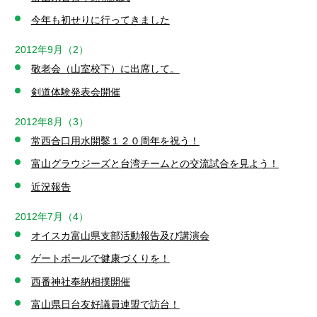
今年も初せりに行ってきました
2012年9月（2）
敬老会（山室校下）に出席して。
剣道体験発表会開催
2012年8月（3）
常西合口用水開鑿１２０周年を祝う！
富山グラウジーズと台湾チームとの交流試合を見よう！
近況報告
2012年7月（4）
オイスカ富山県支部活動報告及び講演会
ゲートボールで健康づくりを！
西番神社奉納相撲開催
富山県日台友好議員連盟で訪台！