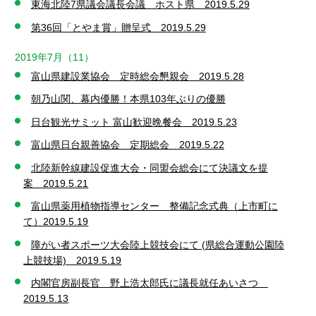
東海北陸7県議会議長会議 ホスト県 2019.5.29
第36回「とやま賞」贈呈式 2019.5.29
2019年7月（11）
富山県建設業協会 定時総会懇親会 2019.5.28
朝乃山関、幕内優勝！本県103年ぶりの優勝
日台観光サミット 富山歓迎晩餐会 2019.5.23
富山県日台親善協会 定期総会 2019.5.22
北陸新幹線建設促進大会・同盟会総会にて決議文を提
案 2019.5.21
富山県薬用植物指導センター 整備記念式典（上市町に
て）2019.5.19
障がい者スポーツ大会陸上競技会にて (県総合運動公園陸
上競技場) 2019.5.19
内閣官房副長官 野上浩太郎氏に議長就任あいさつ
2019.5.13