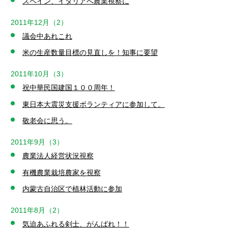
スペイン、イタリアへ農業視察に
2011年12月（2）
議会中あれこれ
米の生産数量目標の見直しを！知事に要望
2011年10月（3）
祝中華民国建国１００周年！
東日本大震災支援ボランティアに参加して。
敬老会に思う。
2011年9月（3）
農業法人経営状況視察
有機農業栽培農家を視察
内蒙古自治区で植林活動に参加
2011年8月（2）
気迫あふれる剣士、がんばれ！！