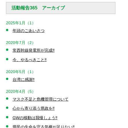
活動報告365 アーカイブ
2025年1月（1）
年頭のごあいさつ
2020年7月（2）
常西幹線発電所が完成‼️
今、やるべきこと‼️
2020年5月（1）
台湾に感謝‼️
2020年4月（5）
マスク不足と危機管理について
心から寄り添う県政を‼️
GWの移動は我慢しょう‼️
県民の生命を守る気概が足りない‼️