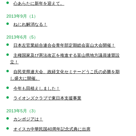
心あらたに新年を迎えて。
2013年9月（1）
ねじれ解消なる！
2013年6月（5）
日本左官業組合連合会青年部定期総会富山大会開催！
主権国家及び憲法改正を推進する富山県地方議員連盟設
立！
自民党県連大会、政経文化セミナーどうこ氏の必勝を期
し盛大に開催。
今年も田植えしました！
ライオンズクラブで東日本支援事業
2013年5月（3）
カンボジアは！
オイスカ中華民国40周年記念式典に出席