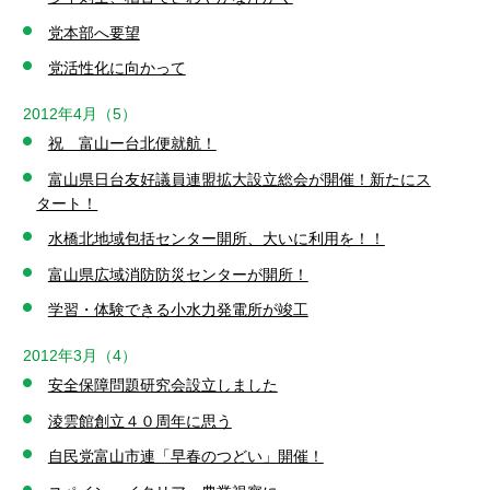
党本部へ要望
党活性化に向かって
2012年4月（5）
祝 富山ー台北便就航！
富山県日台友好議員連盟拡大設立総会が開催！新たにス
タート！
水橋北地域包括センター開所、大いに利用を！！
富山県広域消防防災センターが開所！
学習・体験できる小水力発電所が竣工
2012年3月（4）
安全保障問題研究会設立しました
淩雲館創立４０周年に思う
自民党富山市連「早春のつどい」開催！