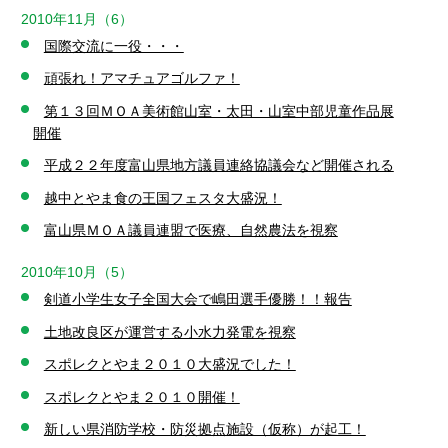
2010年11月（6）
国際交流に一役・・・
頑張れ！アマチュアゴルファ！
第１３回ＭＯＡ美術館山室・太田・山室中部児童作品展
開催
平成２２年度富山県地方議員連絡協議会など開催される
越中とやま食の王国フェスタ大盛況！
富山県ＭＯＡ議員連盟で医療、自然農法を視察
2010年10月（5）
剣道小学生女子全国大会で嶋田選手優勝！！報告
土地改良区が運営する小水力発電を視察
スポレクとやま２０１０大盛況でした！
スポレクとやま２０１０開催！
新しい県消防学校・防災拠点施設（仮称）が起工！