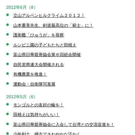
2012年6月（8）
立山アルペンヒルクライム２０１２！
山本重美先生、剣道最高位の「範士」に！
護衛艦「ひゅうが」を視察
ルンビニ園の子どもたちと田植え
富山県日華親善協会第６回総会開催
自民党県連大会開催される
有機農業を推進！
運動会・自衛隊写真展
2012年5月（6）
モンゴルとの友好の輪を！
田植えは気持ちがいい！
富山県日華親善協会に入会して台湾との交流促進を！
少年剣士、稽古でさわやかな汗かく