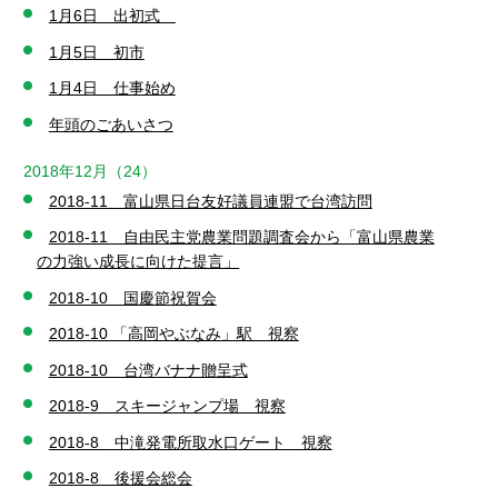
1月6日 出初式
1月5日 初市
1月4日 仕事始め
年頭のごあいさつ
2018年12月（24）
2018-11 富山県日台友好議員連盟で台湾訪問
2018-11 自由民主党農業問題調査会から「富山県農業
の力強い成長に向けた提言」
2018-10 国慶節祝賀会
2018-10 「高岡やぶなみ」駅 視察
2018-10 台湾バナナ贈呈式
2018-9 スキージャンプ場 視察
2018-8 中滝発電所取水口ゲート 視察
2018-8 後援会総会