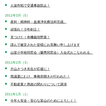
人波作戦で交通事故防止！
2011年3月（5）
産科・精神科・血液浄化療法科完成。
頑張れ！少年剣士！
見つけた！有機栽培野菜！
謹んで被災された皆様にお見舞い申し上げます
山室小学校同窓会（蘭秀同窓会）入会式おこなわれる。
2011年2月（3）
片山さつき先生が応援に！
県議選にむけ、事務所開きが行われた！
不動産業と県政の関わりについて講演
2011年1月（1）
今年も安全・安心な富山のためによろしく！