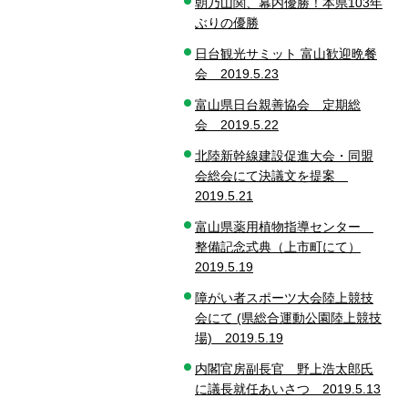
朝乃山関、幕内優勝！本県103年
ぶりの優勝
日台観光サミット 富山歓迎晩餐
会 2019.5.23
富山県日台親善協会 定期総
会 2019.5.22
北陸新幹線建設促進大会・同盟
会総会にて決議文を提案
2019.5.21
富山県薬用植物指導センター
整備記念式典（上市町にて）
2019.5.19
障がい者スポーツ大会陸上競技
会にて (県総合運動公園陸上競技
場) 2019.5.19
内閣官房副長官 野上浩太郎氏
に議長就任あいさつ 2019.5.13