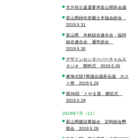
北方領土返還要求富山県民会議
富山県緑化造園土木協会総会
2019.5.31
富山県 木材組合連合会・協同
組合連合会 通常総会
2019.5.30
デザインセンターバーチャルス
タジオ 開所式 2019.5.30
東海北陸7県議会議長会議 ホス
ト県 2019.5.29
第36回「とやま賞」贈呈式
2019.5.29
2019年7月（11）
富山県建設業協会 定時総会懇
親会 2019.5.28