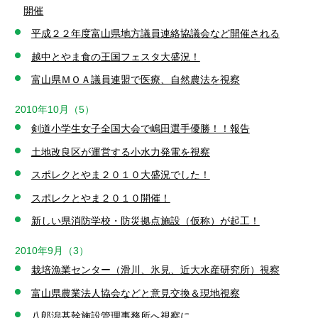
開催
平成２２年度富山県地方議員連絡協議会など開催される
越中とやま食の王国フェスタ大盛況！
富山県ＭＯＡ議員連盟で医療、自然農法を視察
2010年10月（5）
剣道小学生女子全国大会で嶋田選手優勝！！報告
土地改良区が運営する小水力発電を視察
スポレクとやま２０１０大盛況でした！
スポレクとやま２０１０開催！
新しい県消防学校・防災拠点施設（仮称）が起工！
2010年9月（3）
栽培漁業センター（滑川、氷見、近大水産研究所）視察
富山県農業法人協会などと意見交換＆現地視察
八郎潟基幹施設管理事務所へ視察に