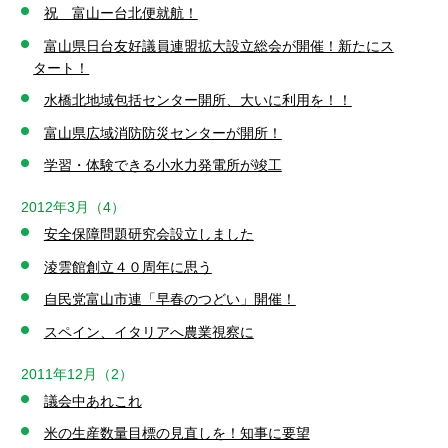
祝 富山ー台北便就航！
富山県日台友好議員連盟拡大設立総会が開催！新たにス
タート！
水橋北地域包括センター開所、大いに利用を！！
富山県広域消防防災センターが開所！
学習・体験できる小水力発電所が竣工
2012年3月（4）
安全保障問題研究会設立しました
淩雲館創立４０周年に思う
自民党富山市連「早春のつどい」開催！
スペイン、イタリアへ農業視察に
2011年12月（2）
議会中あれこれ
米の生産数量目標の見直しを！知事に要望