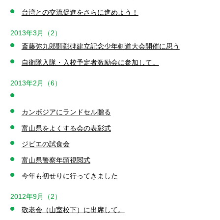
台湾との交流促進をさらに進めよう！
2013年3月（2）
斎藤弥九郎顕彰碑建立記念少年剣道大会開催に思う
自衛隊入隊・入校予定者激励会に参加して。
2013年2月（6）
カンボジアにランドセル贈る
富山県をよくする会の表彰式
ジビエの試食会
富山県警察年頭視閲式
今年も初せりに行ってきました
2012年9月（2）
敬老会（山室校下）に出席して。