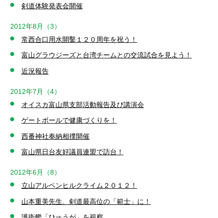
剣道体験発表会開催
2012年8月（3）
常西合口用水開鑿１２０周年を祝う！
富山グラウジーズと台湾チームとの交流試合を見よう！
近況報告
2012年7月（4）
オイスカ富山県支部活動報告及び講演会
ゲートボールで健康づくりを！
西番神社奉納相撲開催
富山県日台友好議員連盟で訪台！
2012年6月（8）
立山アルペンヒルクライム２０１２！
山本重美先生、剣道最高位の「範士」に！
護衛艦「ひゅうが」を視察