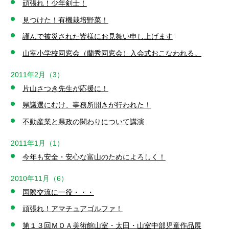
頑張れ！少年剣士！
見つけた！有機栽培野菜！
謹んで被災された皆様にお見舞い申し上げます
山室小学校同窓会（蘭秀同窓会）入会式おこなわれる。
2011年2月（3）
片山さつき先生が応援に！
県議選にむけ、事務所開きが行われた！
不動産業と県政の関わりについて講演
2011年1月（1）
今年も安全・安心な富山のためによろしく！
2010年11月（6）
国際交流に一役・・・
頑張れ！アマチュアゴルファ！
第１３回ＭＯＡ美術館山室・太田・山室中部児童作品展