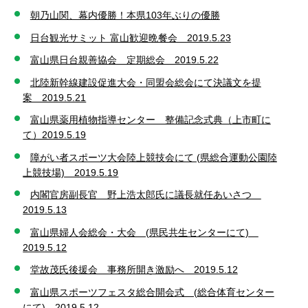
朝乃山関、幕内優勝！本県103年ぶりの優勝
日台観光サミット 富山歓迎晩餐会 2019.5.23
富山県日台親善協会 定期総会 2019.5.22
北陸新幹線建設促進大会・同盟会総会にて決議文を提
案 2019.5.21
富山県薬用植物指導センター 整備記念式典（上市町に
て）2019.5.19
障がい者スポーツ大会陸上競技会にて (県総合運動公園陸
上競技場) 2019.5.19
内閣官房副長官 野上浩太郎氏に議長就任あいさつ
2019.5.13
富山県婦人会総会・大会 (県民共生センターにて)
2019.5.12
堂故茂氏後援会 事務所開き激励へ 2019.5.12
富山県スポーツフェスタ総合開会式 (総合体育センター
にて) 2019.5.12