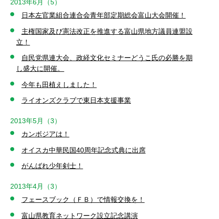
2013年6月（5）
日本左官業組合連合会青年部定期総会富山大会開催！
主権国家及び憲法改正を推進する富山県地方議員連盟設
立！
自民党県連大会、政経文化セミナーどうこ氏の必勝を期
し盛大に開催。
今年も田植えしました！
ライオンズクラブで東日本支援事業
2013年5月（3）
カンボジアは！
オイスカ中華民国40周年記念式典に出席
がんばれ少年剣士！
2013年4月（3）
フェースブック（ＦＢ）で情報交換を！
富山県教育ネットワーク設立記念講演