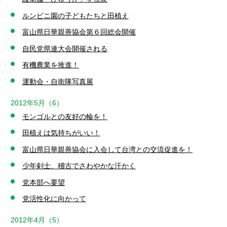
ルンビニ園の子どもたちと田植え
富山県日華親善協会第６回総会開催
自民党県連大会開催される
有機農業を推進！
運動会・自衛隊写真展
2012年5月（6）
モンゴルとの友好の輪を！
田植えは気持ちがいい！
富山県日華親善協会に入会して台湾との交流促進を！
少年剣士、稽古でさわやかな汗かく
党本部へ要望
党活性化に向かって
2012年4月（5）