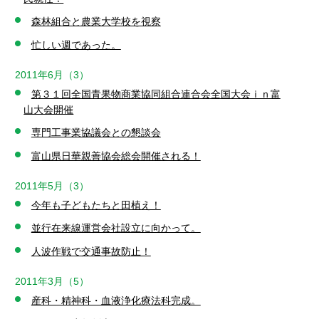
森林組合と農業大学校を視察
忙しい週であった。
2011年6月（3）
第３１回全国青果物商業協同組合連合会全国大会ｉｎ富
山大会開催
専門工事業協議会との懇談会
富山県日華親善協会総会開催される！
2011年5月（3）
今年も子どもたちと田植え！
並行在来線運営会社設立に向かって。
人波作戦で交通事故防止！
2011年3月（5）
産科・精神科・血液浄化療法科完成。