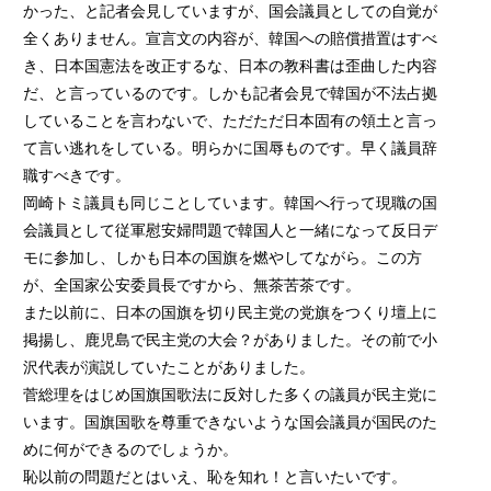
かった、と記者会見していますが、国会議員としての自覚が
全くありません。宣言文の内容が、韓国への賠償措置はすべ
き、日本国憲法を改正するな、日本の教科書は歪曲した内容
だ、と言っているのです。しかも記者会見で韓国が不法占拠
していることを言わないで、ただただ日本固有の領土と言っ
て言い逃れをしている。明らかに国辱ものです。早く議員辞
職すべきです。
岡崎トミ議員も同じことしています。韓国へ行って現職の国
会議員として従軍慰安婦問題で韓国人と一緒になって反日デ
モに参加し、しかも日本の国旗を燃やしてながら。この方
が、全国家公安委員長ですから、無茶苦茶です。
また以前に、日本の国旗を切り民主党の党旗をつくり壇上に
掲揚し、鹿児島で民主党の大会？がありました。その前で小
沢代表が演説していたことがありました。
菅総理をはじめ国旗国歌法に反対した多くの議員が民主党に
います。国旗国歌を尊重できないような国会議員が国民のた
めに何ができるのでしょうか。
恥以前の問題だとはいえ、恥を知れ！と言いたいです。