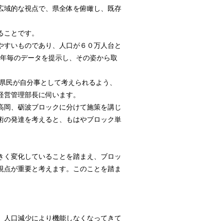
広域的な視点で、県全体を俯瞰し、既存
ることです。
やすいものであり、人口が６０万人台と
0年毎のデータを提示し、その姿から取
。
、県民が自分事として考えられるよう、
経営管理部長に伺います。
高岡、砺波ブロックに分けて施策を講じ
術の発達を考えると、もはやブロック単
きく変化していることを踏まえ、ブロッ
視点が重要と考えます。このことを踏ま
、人口減少により機能しなくなってきて