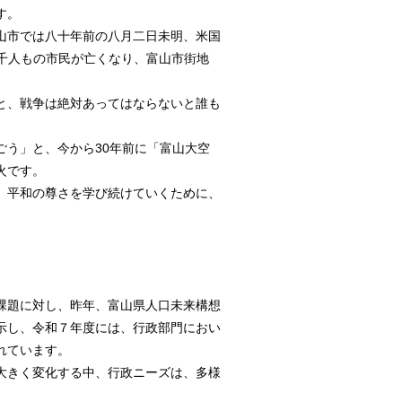
す。
山市では八十年前の八月二日未明、米国
三千人もの市民が亡くなり、富山市街地
と、戦争は絶対あってはならないと誰も
ごう」と、今から30年前に「富山大空
火です。
、平和の尊さを学び続けていくために、
課題に対し、昨年、富山県人口未来構想
示し、令和７年度には、行政部門におい
れています。
大きく変化する中、行政ニーズは、多様