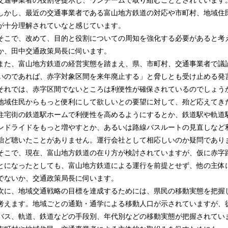
交通事業者の役割を提示し、ワンチームで取り組むこととされています
しかし、最近の交通事業者である富山地方鉄道の対応や市町村、地域住
が十分理解されていなと感じています。
そこで、改めて、目的と役割についての周知を強化する必要があると考
か、田中交通政策局長に伺います。
また、富山地方鉄道の経営実態を踏まえ、県、市町村、交通事業者で議
いのであれば、赤字対象区間を来年廃止する」と脅しとも受け止める発
それでは、赤字区間でないところは利便性が確保されているのでしょう
地域住民からもっと便利にして欲しいとの要望に対して、殆ど応えてき
住宅街の鉄道駅ホームで利便性を高めるようにするとか、鉄道駅や軌道
ンドライドをもっと増やすとか、あるいは路線バスルートの見直しなど
殆ど聴いたことがありません。運行会社として相応しいのか疑問であり
そこで、現在、富山地方鉄道の在り方が検討されていますが、仮に赤字
とになったとしても、富山地方鉄道による運行を前提とせず、他の主体
でないか、交通政策局長に伺います。
次に、地域交通戦略の目標を達成するためには、県民の移動実態を把握
考えます。地域ごとの通勤・通学による移動人口が示されていますが、
バス、軌道、鉄道などの手段別、年代別などの移動実態が把握されてい