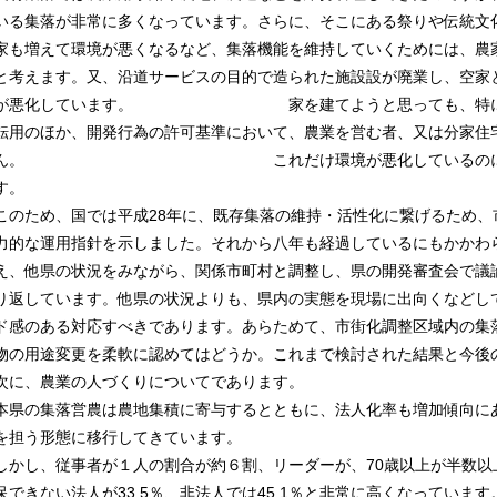
いる集落が非常に多くなっています。さらに、そこにある祭りや伝統文
家も増えて環境が悪くなるなど、集落機能を維持していくためには、農
と考えます。又、沿道サービスの目的で造られた施設設が廃業し、空家
が悪化しています。 家を建てようと思っても、特に市街
転用のほか、開発行為の許可基準において、農業を営む者、又は分家住
ん。 これだけ環境が悪化しているのに、対応で
す。
このため、国では平成28年に、既存集落の維持・活性化に繋げるため
力的な運用指針を示しました。それから八年も経過しているにもかかわ
え、他県の状況をみながら、関係市町村と調整し、県の開発審査会で議
り返しています。他県の状況よりも、県内の実態を現場に出向くなどし
ド感のある対応すべきであります。あらためて、市街化調整区域内の集
物の用途変更を柔軟に認めてはどうか。これまで検討された結果と今後
次に、農業の人づくりについてであります。
本県の集落営農は農地集積に寄与するとともに、法人化率も増加傾向に
を担う形態に移行してきています。
しかし、従事者が１人の割合が約６割、リーダーが、70歳以上が半数
保できない法人が33.5％、非法人では45.1％と非常に高くなっています