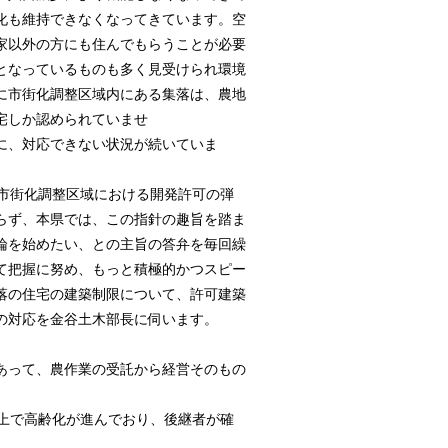
化も維持できなくなってきています。空
家以外の方にも住んでもらうことが必要
となっているものも多く見受けられ環境
化調整区域内にある集落は、農地
宅しか認められていませ
きない状況が続いていま
、市街化調整区域における開発許可の弾
らず、本県では、この指針の趣旨を踏ま
論を始めたい、との主旨の答弁を毎回繰
て把握に努め、もっと積極的かつスピー
落の住宅の建築制限について、許可建築
の対応を金谷土木部長に伺います。
あって、農作業の受託から経営そのもの
以上で高齢化が進んでおり、後継者が確
。