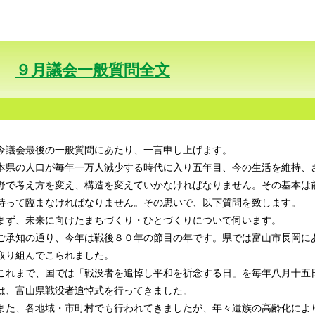
９月議会一般質問全文
今議会最後の一般質問にあたり、一言申し上げます。
本県の人口が毎年一万人減少する時代に入り五年目、今の生活を維持、
野で考え方を変え、構造を変えていかなければなりません。その基本は
持って臨まなければなりません。その思いで、以下質問を致します。
まず、未来に向けたまちづくり・ひとづくりについて伺います。
ご承知の通り、今年は戦後８０年の節目の年です。県では富山市長岡に
取り組んでこられました。
これまで、国では「戦没者を追悼し平和を祈念する日」を毎年八月十五
は、富山県戦没者追悼式を行ってきました。
また、各地域・市町村でも行われてきましたが、年々遺族の高齢化によ