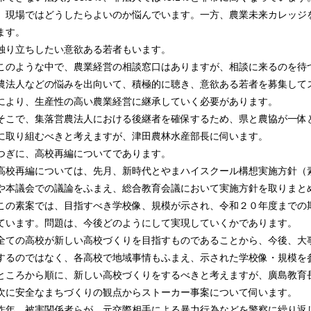
現場ではどうしたらよいのか悩んでいます。一方、農業未来カレッジ
ます。
独り立ちしたい意欲ある若者もいます。
このような中で、農業経営の相談窓口はありますが、相談に来るのを待
農法人などの悩みを出向いて、積極的に聴き、意欲ある若者を募集して
により、生産性の高い農業経営に継承していく必要があります。
そこで、集落営農法人における後継者を確保するため、県と農協が一体
に取り組むべきと考えますが、津田農林水産部長に伺います。
つぎに、高校再編についてであります。
高校再編については、先月、新時代とやまハイスクール構想実施方針（
や本議会での議論をふまえ、総合教育会議において実施方針を取りまと
この素案では、目指すべき学校像、規模が示され、令和２０年度までの
ています。問題は、今後どのようにして実現していくかであります。
全ての高校が新しい高校づくりを目指すものであることから、今後、大
するのではなく、各高校で地域事情もふまえ、示された学校像・規模を
ところから順に、新しい高校づくりをするべきと考えますが、廣島教育
次に安全なまちづくりの観点からストーカー事案について伺います。
昨年、被害関係者らが、元交際相手による暴力行為などを警察に繰り返