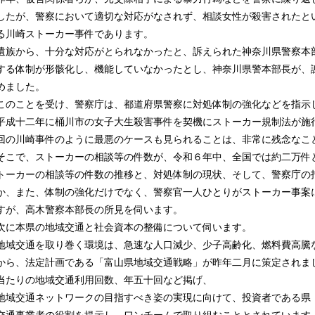
したが、警察において適切な対応がなされず、相談女性が殺害されたと
る川崎ストーカー事件であります。
遺族から、十分な対応がとられなかったと、訴えられた神奈川県警察本
する体制が形骸化し、機能していなかったとし、神奈川県警本部長が、
めました。
このことを受け、警察庁は、都道府県警察に対処体制の強化などを指示
平成十二年に桶川市の女子大生殺害事件を契機にストーカー規制法が施
回の川崎事件のように最悪のケースも見られることは、非常に残念なこ
そこで、ストーカーの相談等の件数が、令和６年中、全国では約二万件
トーカーの相談等の件数の推移と、対処体制の現状、そして、警察庁の
か、また、体制の強化だけでなく、警察官一人ひとりがストーカー事案
すが、高木警察本部長の所見を伺います。
次に本県の地域交通と社会資本の整備について伺います。
地域交通を取り巻く環境は、急速な人口減少、少子高齢化、燃料費高騰
から、法定計画である「富山県地域交通戦略」が昨年二月に策定されま
当たりの地域交通利用回数、年五十回など掲げ、
地域交通ネットワークの目指すべき姿の実現に向けて、投資者である県