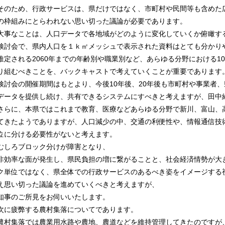
そのため、行政サービスは、県だけではなく、市町村や民間等も含めた
の枠組みにとらわれない思い切った議論が必要であります。
大事なことは、人口データで各地域がどのように変化していくか俯瞰す
検討会で、県内人口を１ｋ㎡メッシュで表示された資料はとても分かり
推定される2060年までの年齢別や職業別など、あらゆる分野における1
り組むべきことを、バックキャストで考えていくことが重要であります
検討会の開催期間はもとより、今後10年後、20年後も市町村や事業者
データを提供し続け、共有できるシステムにすべきと考えますが、田中
さらに、本県ではこれまで教育、医療などあらゆる分野で新川、富山、
てきたようでありますが、人口減少の中、交通の利便性や、情報通信技
位に分ける必要性がないと考えます。
むしろブロック分けが障害となり、
非効率な面が発生し、県民負担の増に繋がることと、社会経済情勢が大
ク単位ではなく、県全体での行政サービスのあるべき姿をイメージする
え思い切った議論を進めていくべきと考えますが、
知事のご所見をお伺いいたします。
次に疲弊する農村集落についてであります。
農村集落では農業用水路や農地、農道などを維持管理してきたのですが