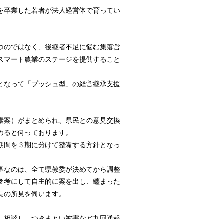
を卒業した若者が法人経営体で育ってい
つのではなく、後継者不足に悩む集落営
スマート農業のステージを提供すること
となって「プッシュ型」の経営継承支援
素案）がまとめられ、県民との意見交換
めると伺っております。
期間を３期に分けて整備する方針となっ
事なのは、全て県教委が決めてから調整
参考にして自主的に案を出し、纏まった
長の所見を伺います。
し相談し、つきまとい被害など九回通報