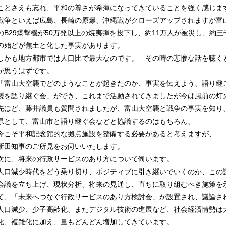
ことさえも忘れ、平和の尊さが希薄になってきていることを強く感じま
戦争といえば広島、長崎の原爆、沖縄戦がクローズアップされますが富
のB29爆撃機が50万発以上の焼夷弾を投下し、約11万人が被災し、約
の殆どが焦土と化した事実があります。
しかも地方都市では人口比で最大なのです。 その時の悲惨な話を聴く
が思うはずです。
「富山大空襲でどのようなことが起きたのか、事実を伝えよう、語り継
襲を語り継ぐ会」ができ、これまで活動されてきましたが今は風前の灯
先ほど、藤井議員も質問されましたが、富山大空襲と戦争の事実を知り
県として、富山市と語り継ぐ会などと協議するのはもちろん、
今こそ平和記念館的な拠点施設を整備する必要があると考えますが、
新田知事のご所見をお伺いいたします。
次に、将来の行政サービスのあり方について伺います。
人口減少時代をどう乗り切り、ポジティブに引き継いでいくのか、この
会議を立ち上げ、現状分析、将来の見通し、直ちに取り組むべき施策を
て、「未来へつなぐ行政サービスのあり方検討会」が設置され、議論さ
人口減少、少子高齢化、またデジタル技術の進展など、社会経済情勢は
化、複雑化に加え、量もどんどん増加してきています。